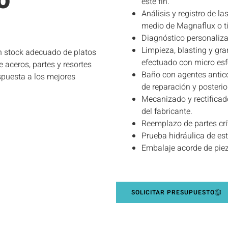
o
este fin.
Análisis y registro de l
medio de Magnaflux o ti
Diagnóstico personaliza
Limpieza, blasting y gra
n stock adecuado de platos
efectuado con micro esfe
 aceros, partes y resortes
Baño con agentes antico
spuesta a los mejores
de reparación y posteri
Mecanizado y rectificad
del fabricante.
Reemplazo de partes crít
Prueba hidráulica de es
Embalaje acorde de pie
SOLICITAR PRESUPUESTO