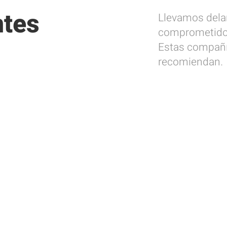
ntes
Llevamos delan
comprometidos 
Estas compañí
recomiendan.